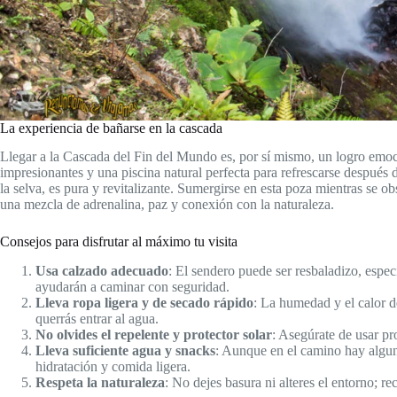
La experiencia de bañarse en la cascada
Llegar a la Cascada del Fin del Mundo es, por sí mismo, un logro emoci
impresionantes y una piscina natural perfecta para refrescarse después d
la selva, es pura y revitalizante. Sumergirse en esta poza mientras se ob
una mezcla de adrenalina, paz y conexión con la naturaleza.
Consejos para disfrutar al máximo tu visita
Usa calzado adecuado
: El sendero puede ser resbaladizo, espe
ayudarán a caminar con seguridad.
Lleva ropa ligera y de secado rápido
: La humedad y el calor d
querrás entrar al agua.
No olvides el repelente y protector solar
: Asegúrate de usar pr
Lleva suficiente agua y snacks
: Aunque en el camino hay algun
hidratación y comida ligera.
Respeta la naturaleza
: No dejes basura ni alteres el entorno; r