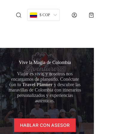
$ COP
Carro
de
compra
Vive la Magia de Colombia
Viajar es vivir, y nosotros nos
encargamos de planearlo. Conéctate
con tu
Travel Planner
y descubre las
maravillas de Colombia con itinerarios
personalizados y experiencias
auténticas.
HABLAR CON ASESOR