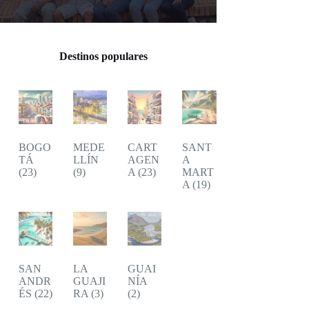
Destinos populares
BOGO
MEDE
CART
SANT
TÁ
LLÍN
AGEN
A
(23)
(9)
A
(23)
MART
A
(19)
SAN
LA
GUAI
ANDR
GUAJI
NÍA
ÉS
(22)
RA
(3)
(2)