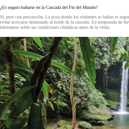
¿Es seguro bañarse en la Cascada del Fin del Mundo?
Sí, pero con precaución. La poza donde los visitantes se bañan es segur
evitar acercarse demasiado al borde de la cascada. En temporada de llu
informarse sobre las condiciones climáticas antes de la visita.