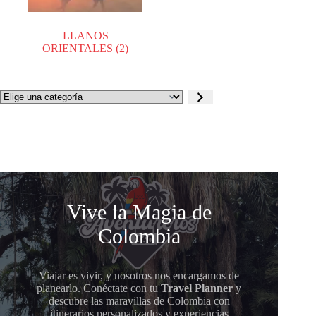
LLANOS
ORIENTALES
(2)
Elige
una
categoría
Vive la Magia de
Colombia
Viajar es vivir, y nosotros nos encargamos de
planearlo. Conéctate con tu
Travel Planner
y
descubre las maravillas de Colombia con
itinerarios personalizados y experiencias