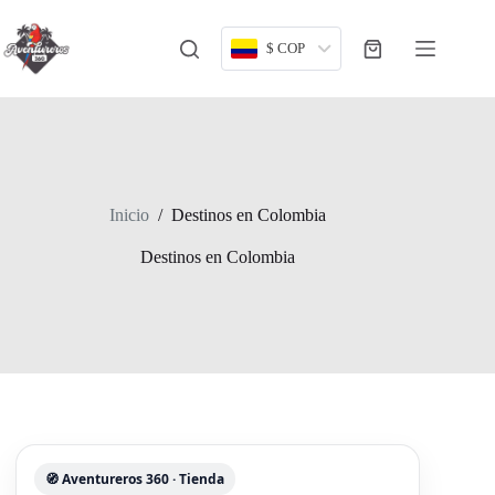
Saltar
al
contenido
$ COP
Carro
de
compra
Inicio
/
Destinos en Colombia
Destinos en Colombia
🧭 Aventureros 360 · Tienda