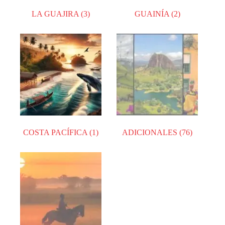
LA GUAJIRA
(3)
GUAINÍA
(2)
COSTA PACÍFICA
(1)
ADICIONALES
(76)