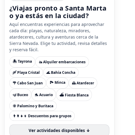
¿Viajas pronto a Santa Marta
o ya estás en la ciudad?
Aquí encuentras experiencias para aprovechar
cada día: playas, naturaleza, miradores,
atardeceres, cultura y aventuras cerca de la
Sierra Nevada. Elige tu actividad, revisa detalles
y reserva fácil.
🏝️ Tayrona
🚤 Alquiler embarcaciones
🛶 Playa Cristal
🌊 Bahía Concha
🏞️ Minca
🌴 Cabo San Juan
🌅 Atardecer
🤿 Buceo
🐬 Acuario
⛴️ Fiesta Blanca
🌞 Palomino y Buritaca
👨‍👩‍👧‍👦 Descuentos para grupos
Ver actividades disponibles ↓