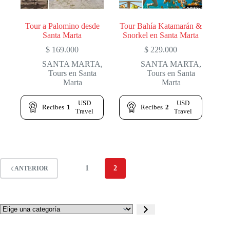
Tour a Palomino desde
Tour Bahía Katamarán &
Santa Marta
Snorkel en Santa Marta
$
169.000
$
229.000
SANTA MARTA
,
SANTA MARTA
,
Tours en Santa
Tours en Santa
Marta
Marta
USD
USD
Recibes
1
Recibes
2
Travel
Travel
1
2
ANTERIOR
Elige
una
categoría