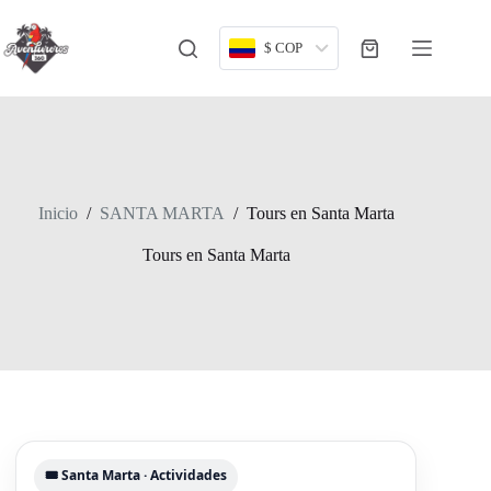
Saltar
al
contenido
$ COP
Carro
de
compra
Inicio
/
SANTA MARTA
/
Tours en Santa Marta
Tours en Santa Marta
🎟️ Santa Marta · Actividades