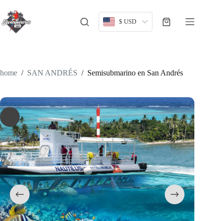
Skip
to
content
$ USD
Shopping
cart
home
/
SAN ANDRÉS
/
Semisubmarino en San Andrés