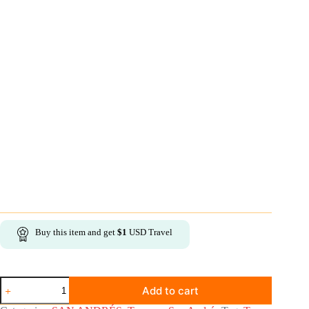
Buy this item and get
$
1
USD Travel
Semisubmarino
Add to cart
en
San