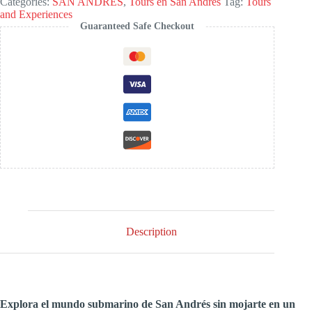
Categories:
SAN ANDRÉS
,
Tours en San Andrés
Tag:
Tours
Andrés
and Experiences
quantity
Guaranteed Safe Checkout
Description
Explora el mundo submarino de San Andrés sin mojarte
en un