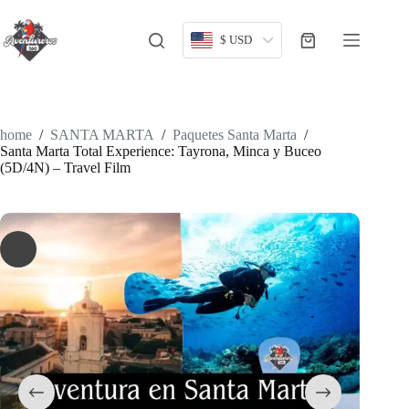
Skip
to
content
$ USD
Shopping
cart
home
/
SANTA MARTA
/
Paquetes Santa Marta
/
Santa Marta Total Experience: Tayrona, Minca y Buceo
(5D/4N) – Travel Film