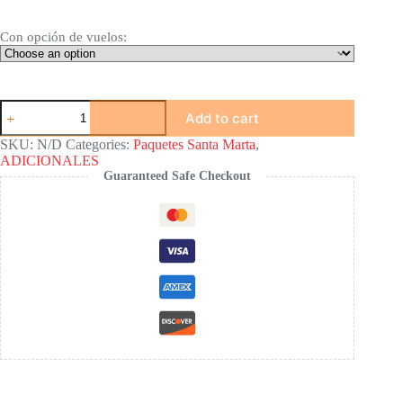
Con opción de vuelos:
Santa
Add to cart
Marta
Total
SKU:
N/D
Categories:
Paquetes Santa Marta
,
Experience:
ADICIONALES
Tayrona,
Guaranteed Safe Checkout
Minca
y
Buceo
(5D/4N)
-
Travel
Film
quantity