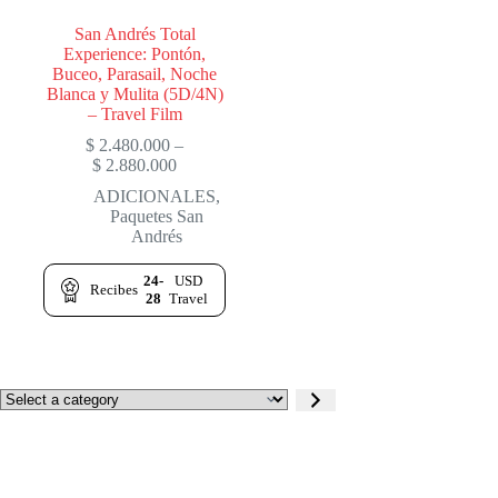
San Andrés Total
Experience: Pontón,
Buceo, Parasail, Noche
Blanca y Mulita (5D/4N)
– Travel Film
$
2.480.000
–
Price
$
2.880.000
range:
ADICIONALES
,
$ 2.480.000
Paquetes San
through
Andrés
$ 2.880.000
24-
USD
Recibes
28
Travel
Select
a
category