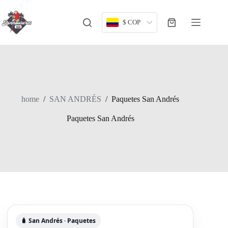
Skip
to
content
$ COP
Shopping
cart
home
/
SAN ANDRÉS
/
Paquetes San Andrés
Paquetes San Andrés
🧳 San Andrés · Paquetes