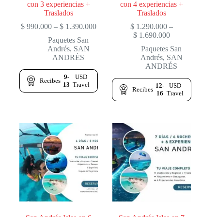
con 3 experiencias +
con 4 experiencias +
Traslados
Traslados
Price
$
990.000
–
$
1.390.000
$
1.290.000
–
range:
Price
$
1.690.000
Paquetes San
$ 990.000
range:
Andrés
,
SAN
Paquetes San
through
$ 1.290.000
ANDRÉS
Andrés
,
SAN
$ 1.390.000
through
ANDRÉS
$ 1.690.000
9-
USD
Recibes
13
Travel
12-
USD
Recibes
16
Travel