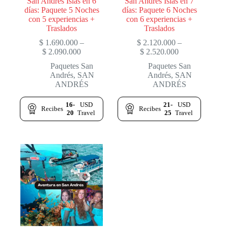
San Andrés Islas en 6
San Andrés Islas en 7
días: Paquete 5 Noches
días: Paquete 6 Noches
con 5 experiencias +
con 6 experiencias +
Traslados
Traslados
$
1.690.000
–
$
2.120.000
–
Price
Price
$
2.090.000
$
2.520.000
range:
range:
Paquetes San
Paquetes San
$ 1.690.000
$ 2.120.000
Andrés
,
SAN
Andrés
,
SAN
through
through
ANDRÉS
ANDRÉS
$ 2.090.000
$ 2.520.000
16-
USD
21-
USD
Recibes
Recibes
20
Travel
25
Travel