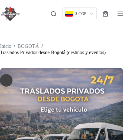
Saltar
al
contenido
$ COP
Carro
de
compra
Inicio
/
BOGOTÁ
/
Traslados Privados desde Bogotá (destinos y eventos)