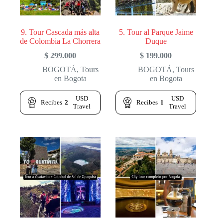
9. Tour Cascada más alta
5. Tour al Parque Jaime
de Colombia La Chorrera
Duque
$
299.000
$
199.000
BOGOTÁ
,
Tours
BOGOTÁ
,
Tours
en Bogota
en Bogota
USD
USD
Recibes
2
Recibes
1
Travel
Travel