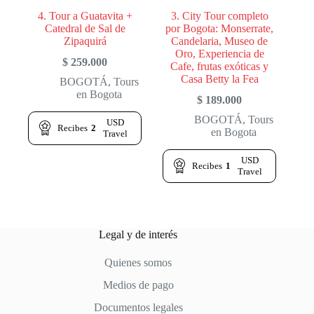
4. Tour a Guatavita +
3. City Tour completo
Catedral de Sal de
por Bogota: Monserrate,
Zipaquirá
Candelaria, Museo de
Oro, Experiencia de
$
259.000
Cafe, frutas exóticas y
Casa Betty la Fea
BOGOTÁ
,
Tours
en Bogota
$
189.000
BOGOTÁ
,
Tours
USD
Recibes
2
en Bogota
Travel
USD
Recibes
1
Travel
Legal y de interés
Quienes somos
Medios de pago
Documentos legales