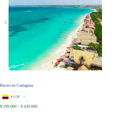
Buceo en Cartagena
$ COP
Price
$
299.000
–
$
439.000
range:
$ 299.000