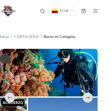
Saltar
al
contenido
$ COP
Carro
de
compra
Inicio
/
CARTAGENA
/
Buceo en Cartagena