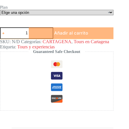
Plan
Buceo
Añadir al carrito
en
Cartagena
SKU:
N/D
Categorías:
CARTAGENA
,
Tours en Cartagena
cantidad
Etiqueta:
Tours y experiencias
Guaranteed Safe Checkout