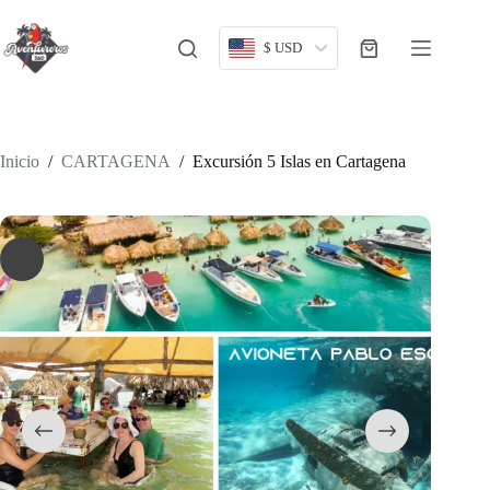
Saltar
al
contenido
$ USD
Carro
de
compra
Inicio
/
CARTAGENA
/
Excursión 5 Islas en Cartagena