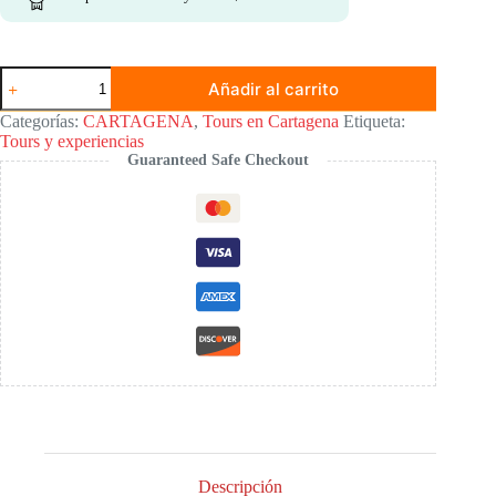
Excursión
Añadir al carrito
5
Islas
Categorías:
CARTAGENA
,
Tours en Cartagena
Etiqueta:
en
Tours y experiencias
Cartagena
Guaranteed Safe Checkout
cantidad
Descripción