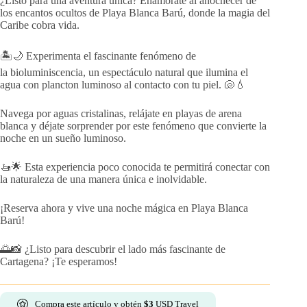
¿Listo para una aventura única? Enamórate al anochecer de
los encantos ocultos de Playa Blanca Barú, donde la magia del
Caribe cobra vida.
🏝️🌙 Experimenta el fascinante fenómeno de
la bioluminiscencia, un espectáculo natural que ilumina el
agua con plancton luminoso al contacto con tu piel. 🐚💧
Navega por aguas cristalinas, relájate en playas de arena
blanca y déjate sorprender por este fenómeno que convierte la
noche en un sueño luminoso.
🚤🌟 Esta experiencia poco conocida te permitirá conectar con
la naturaleza de una manera única e inolvidable.
¡Reserva ahora y vive una noche mágica en Playa Blanca
Barú!
🌅📸 ¿Listo para descubrir el lado más fascinante de
Cartagena? ¡Te esperamos!
Compra este artículo y obtén
$
3
USD Travel