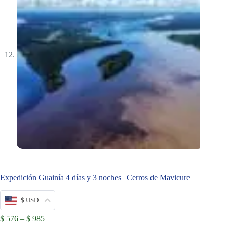
Expedición Guainía 4 días y 3 noches | Cerros de Mavicure
$ USD
Price
$
576
–
$
985