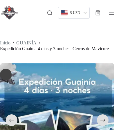
Saltar
al
contenido
$ USD
Carro
de
compra
Inicio
/
GUAINÍA
/
Expedición Guainía 4 días y 3 noches | Cerros de Mavicure