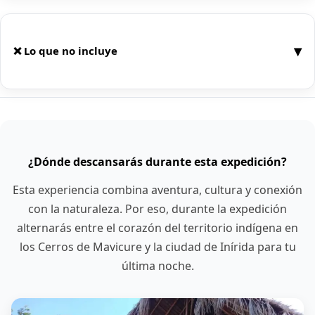
▾
❌ Lo que no incluye
Aunque este paquete es muy completo, es
importante tener claros los servicios no incluidos:
✈️
Tiquetes aéreos
¿Dónde descansarás durante esta expedición?
Solo están incluidos si eliges la opción “Con
vuelos desde Bogotá”.
Esta experiencia combina aventura, cultura y conexión
En la modalidad sin vuelos, el viajero compra
con la naturaleza. Por eso, durante la expedición
sus tiquetes por cuenta propia.
alternarás entre el corazón del territorio indígena en
🏨
Noches adicionales antes o después del
los Cerros de Mavicure y la ciudad de Inírida para tu
itinerario.
última noche.
🍽️
Alimentación no especificada:
Desayuno del primer día.