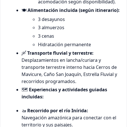
acomodación según disponibilidad).
🍽️
Alimentación incluida (según itinerario):
3 desayunos
3 almuerzos
3 cenas
Hidratación permanente
🛶
Transporte fluvial y terrestre:
Desplazamientos en lancha/curiara y
transporte terrestre interno hacia Cerros de
Mavicure, Caño San Joaquín, Estrella Fluvial y
recorridos programados.
🗺️
Experiencias y actividades guiadas
incluidas:
🚤
Recorrido por el río Inírida:
Navegación amazónica para conectar con el
territorio y sus paisajes.