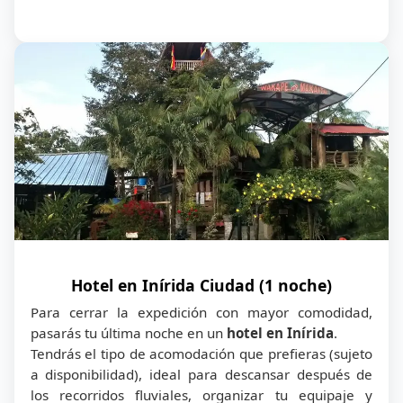
no pagan
Menores 7–14 nacionales: $27.000 COP
Menores 7–14 extranjeros: $55.000
COP
Menores 15–17 nacionales: $41.000
COP
Menores 15–17 extranjeros: $69.000
COP
📩 Si deseas personalizar tu experiencia, agregar
noches, cambiar actividades o viajar en otras fechas,
un asesor de Aventureros 360 puede ayudarte con
opciones y disponibilidad real.
Hotel en Inírida Ciudad (1 noche)
Para cerrar la expedición con mayor comodidad,
pasarás tu última noche en un
hotel en Inírida
.
Tendrás el tipo de acomodación que prefieras (sujeto
a disponibilidad), ideal para descansar después de
los recorridos fluviales, organizar tu equipaje y