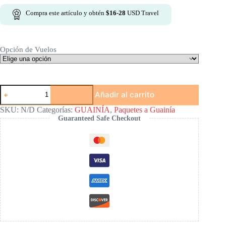
Compra este artículo y obtén
$
16-28
USD Travel
Opción de Vuelos
Expedición
Añadir al carrito
Guainía
4
SKU:
N/D
Categorías:
GUAINÍA
,
Paquetes a Guainía
días
Guaranteed Safe Checkout
y
3
noches
|
Cerros
de
Mavicure
cantidad