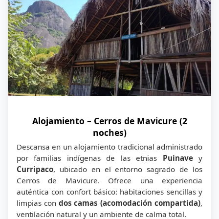
Almuerzo y cena del último día.
Bebidas o consumos adicionales no
mencionados.
💼
Gastos personales:
Souvenirs, bebidas especiales, snacks,
propinas, lavandería y servicios adicionales.
🎟️
Actividades no mencionadas en el
itinerario:
Tours adicionales, experiencias fuera de la
operación o actividades privadas.
Alojamiento – Cerros de Mavicure (2
noches)
🧾
Impuesto de ingreso a Inírida:
Se paga directamente en el aeropuerto.
Descansa en un alojamiento tradicional administrado
Valores aproximados:
por familias indígenas de las etnias
Puinave
y
Curripaco
, ubicado en el entorno sagrado de los
Cerros de Mavicure. Ofrece una experiencia
Adultos nacionales (18+): $55.000 COP
auténtica con confort básico: habitaciones sencillas y
Adultos extranjeros (18+): $96.000 COP
limpias con
dos camas (acomodación compartida)
,
Niños 0–6 (nacionales o extranjeros):
ventilación natural y un ambiente de calma total.