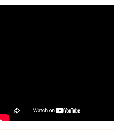
range:
$ 576
through
$ 985