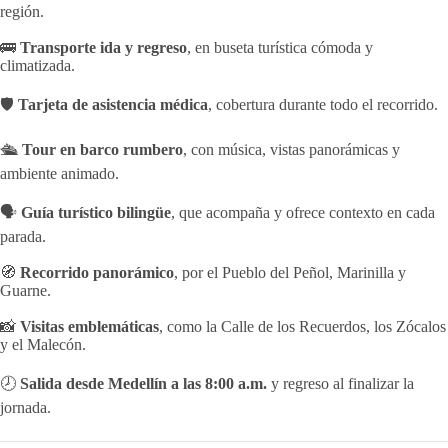
región.
🚌
Transporte ida y regreso
, en buseta turística cómoda y
climatizada.
🛡️
Tarjeta de asistencia médica
, cobertura durante todo el recorrido.
🛳️
Tour en barco rumbero
, con música, vistas panorámicas y
ambiente animado.
🗣️
Guía turístico bilingüe
, que acompaña y ofrece contexto en cada
parada.
🧭
Recorrido panorámico
, por el Pueblo del Peñol, Marinilla y
Guarne.
📸
Visitas emblemáticas
, como la Calle de los Recuerdos, los Zócalos
y el Malecón.
🕗
Salida desde Medellín a las 8:00 a.m.
y regreso al finalizar la
jornada.