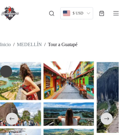
Saltar
al
contenido
$ USD
Carro
de
compra
Inicio
/
MEDELLÍN
/
Tour a Guatapé