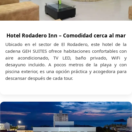
actividades programadas no están incluidos.
El paquete solo incluye:
Desayuno y almuerzo en el tour de
Minca + Taganga + Pozo Azul + Playa
Hotel Rodadero Inn – Comodidad cerca al mar
Grande
.
Ubicado en el sector de El Rodadero, este hotel de la
Almuerzo típico en
Bahía Concha –
cadena GEH SUITES ofrece habitaciones confortables con
Parque Tayrona
.
aire acondicionado, TV LED, baño privado, WiFi y
City Tour en Chiva
no incluye
desayuno incluido. A pocos metros de la playa y con
alimentación.
piscina exterior, es una opción práctica y acogedora para
descansar después de cada tour.
💼
Gastos personales:
Compras, bebidas no
incluidas, snacks, fotografías, propinas,
souvenirs y consumos adicionales en hotel o
actividades.
🚕
Traslados no contemplados:
Movilidad
adicional fuera del itinerario contratado,
como taxis para salidas por cuenta propia o
visitas espontáneas.