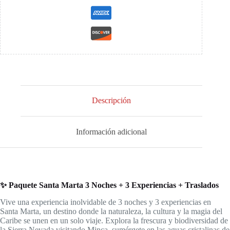
incluidas
+
Traslados
cantidad
Descripción
Información adicional
✨ Paquete Santa Marta 3 Noches + 3 Experiencias + Traslados
Vive una experiencia inolvidable de 3 noches y 3 experiencias en
Santa Marta, un destino donde la naturaleza, la cultura y la magia del
Caribe se unen en un solo viaje. Explora la frescura y biodiversidad de
la Sierra Nevada visitando Minca, sumérgete en las aguas cristalinas de