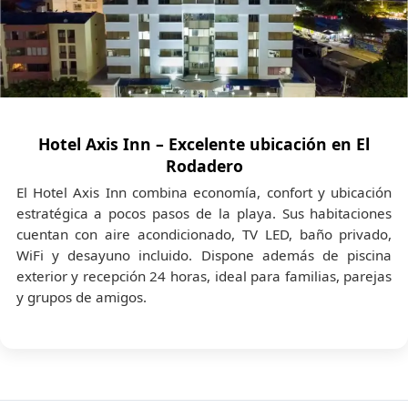
🎟️
Actividades opcionales:
Servicios no
especificados, como motos acuáticas, snorkel
extra, alquiler de kayaks, masajes,
experiencias adicionales o tours
complementarios.
📩 Si deseas personalizar tu viaje, agregar
Hotel Axis Inn – Excelente ubicación en El
experiencias o resolver dudas sobre los servicios
Rodadero
incluidos, nuestro equipo está disponible para
El Hotel Axis Inn combina economía, confort y ubicación
asesorarte cuando lo necesites.
estratégica a pocos pasos de la playa. Sus habitaciones
cuentan con aire acondicionado, TV LED, baño privado,
WiFi y desayuno incluido. Dispone además de piscina
exterior y recepción 24 horas, ideal para familias, parejas
y grupos de amigos.