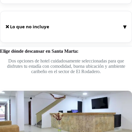
▾
❌ Lo que no incluye
Aunque este paquete ofrece una experiencia
Elige dónde descansar en Santa Marta:
completa y bien estructurada, es importante tener
presente los servicios que no están contemplados:
Dos opciones de hotel cuidadosamente seleccionadas para que
disfrutes tu estadía con comodidad, buena ubicación y ambiente
caribeño en el sector de El Rodadero.
✈️
Vuelos internacionales:
Los vuelos
internacionales
no están incluidos
en el valor
del paquete. Se
cotizan por separado
según
tu origen, fechas y disponibilidad. Si lo deseas,
te asesoramos para conseguir la mejor
alternativa.
🍽️
Alimentación no especificada:
Las cenas y almuerzos por fuera de las