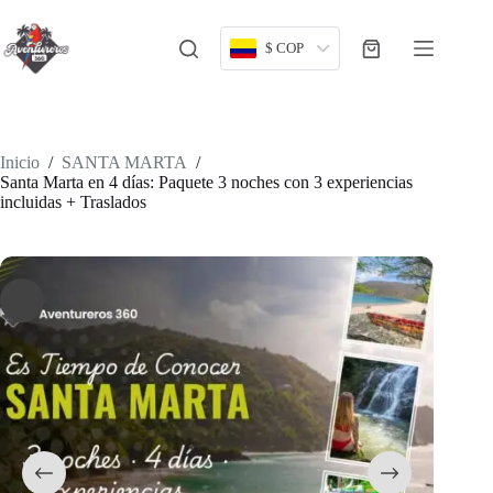
Saltar
al
contenido
$ COP
Carro
de
compra
Inicio
/
SANTA MARTA
/
Santa Marta en 4 días: Paquete 3 noches con 3 experiencias
incluidas + Traslados