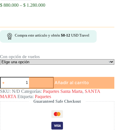
Price
$
880.000
–
$
1.280.000
range:
$ 880.000
through
$ 1.280.000
Compra este artículo y obtén
$
8-12
USD Travel
Con opción de vuelos
Santa
Añadir al carrito
Marta
en
SKU:
N/D
Categorías:
Paquetes Santa Marta
,
SANTA
4
MARTA
Etiqueta:
Paquetes
días:
Guaranteed Safe Checkout
Paquete
3
noches
con
3
experiencias