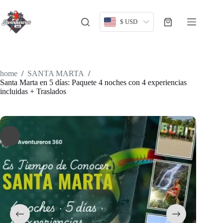
Skip
to
content
$ USD
Shopping
cart
home
/
SANTA MARTA
/
Santa Marta en 5 días: Paquete 4 noches con 4 experiencias
incluidas + Traslados