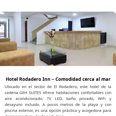
internacionales
no están incluidos
en el valor
del paquete. Se
cotizan por separado
según
tu origen, fechas y disponibilidad. Si lo deseas,
te asesoramos para conseguir la mejor
alternativa.
🍽️
Alimentación no especificada:
Cenas y almuerzos no mencionados en las
actividades.
Solo incluyen alimentación:
Minca + Taganga + Pozo Azul + Playa
Grande → desayuno y almuerzo.
Hotel Rodadero Inn – Comodidad cerca al mar
Bahía Concha Parque Tayrona →
Ubicado en el sector de El Rodadero, este hotel de la
almuerzo típico.
cadena GEH SUITES ofrece habitaciones confortables con
Buritaca → desayuno y almuerzo.
aire acondicionado, TV LED, baño privado, WiFi y
City Tour en Chiva → no incluye
desayuno incluido. A pocos metros de la playa y con
alimentación.
piscina exterior, es una opción práctica y acogedora para