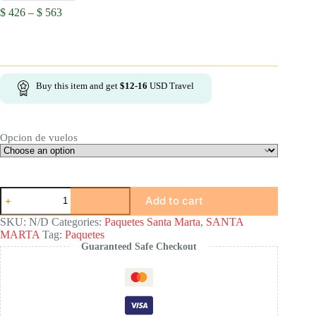
Price
$
426
–
$
563
range:
$ 426
through
$ 563
Buy this item and get
$
12-16
USD Travel
Opcion de vuelos
Santa
Add to cart
Marta
en
SKU:
N/D
Categories:
Paquetes Santa Marta
,
SANTA
5
MARTA
Tag:
Paquetes
días:
Guaranteed Safe Checkout
Paquete
4
noches
con
4
experiencias