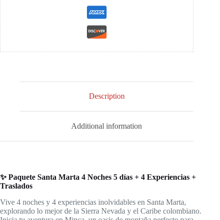
incluidas
+
Traslados
quantity
Description
Additional information
✨ Paquete Santa Marta 4 Noches 5 días + 4 Experiencias +
Traslados
Vive 4 noches y 4 experiencias inolvidables en Santa Marta,
explorando lo mejor de la Sierra Nevada y el Caribe colombiano.
Inicia tu aventura en Minca, un oasis de montaña perfecto para