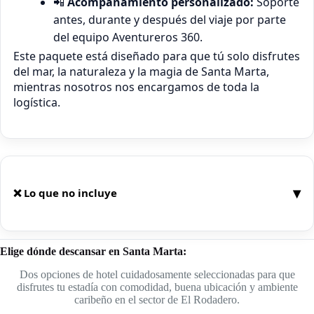
📲
Acompañamiento personalizado:
Soporte
antes, durante y después del viaje por parte
del equipo Aventureros 360.
Este paquete está diseñado para que tú solo disfrutes
del mar, la naturaleza y la magia de Santa Marta,
mientras nosotros nos encargamos de toda la
logística.
▾
❌ Lo que no incluye
Aunque este paquete es muy completo, es
Elige dónde descansar en Santa Marta:
importante tener clara la información sobre los
servicios no incluidos:
Dos opciones de hotel cuidadosamente seleccionadas para que
disfrutes tu estadía con comodidad, buena ubicación y ambiente
caribeño en el sector de El Rodadero.
✈️
Vuelos internacionales:
Los vuelos