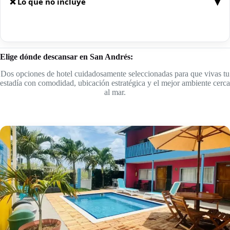
▾
❌ Lo que no incluye
Aunque este paquete está diseñado para ofrecerte
una experiencia completa y bien organizada, hay
algunos servicios que no están contemplados y es
Elige dónde descansar en San Andrés:
importante tenerlos en cuenta:
Dos opciones de hotel cuidadosamente seleccionadas para que vivas tu
estadía con comodidad, ubicación estratégica y el mejor ambiente cerca
✈️
Vuelos internacionales:
Los vuelos
al mar.
internacionales
no están incluidos
en el valor
del paquete. Se
cotizan por separado
según
tu origen, fechas y disponibilidad. Si lo deseas,
te asesoramos para conseguir la mejor
alternativa.
🍽️
Alimentación no especificada en las
inclusiones:
Almuerzos y cenas durante tu
estadía.
💼
Gastos personales:
Compras, souvenirs,
consumos adicionales en el hotel o durante