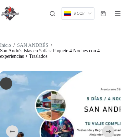
Saltar
al
contenido
$ COP
Carro
de
compra
Inicio
/
SAN ANDRÉS
/
San Andrés Islas en 5 días: Paquete 4 Noches con 4
experiencias + Traslados