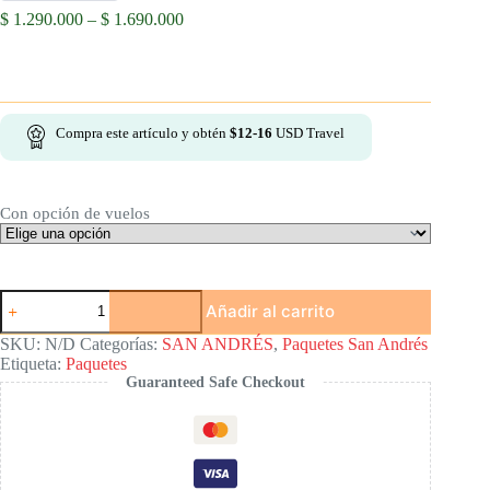
Price
$
1.290.000
–
$
1.690.000
range:
$ 1.290.000
through
$ 1.690.000
Compra este artículo y obtén
$
12-16
USD Travel
Con opción de vuelos
San
Añadir al carrito
Andrés
Islas
SKU:
N/D
Categorías:
SAN ANDRÉS
,
Paquetes San Andrés
en
Etiqueta:
Paquetes
5
Guaranteed Safe Checkout
días:
Paquete
4
Noches
con
4